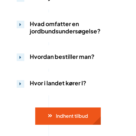
Hvad omfatter en
jordbundsundersøgelse?
Hvordan bestiller man?
Hvor i landet kører I?
Indhent tilbud