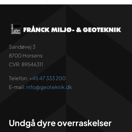
Sandøvej 3
8700 Horsens
CVR: 89546311
Telefon:
+45 47 333 200
E-mail:
info@geoteknik.dk
Undgå dyre overraskelser