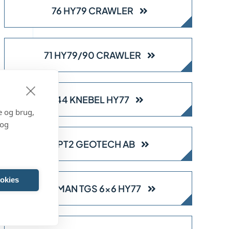
76 HY79 CRAWLER
71 HY79/90 CRAWLER
44 KNEBEL HY77
e og brug,
 og
CPT2 GEOTECH AB
okies
45 MAN TGS 6×6 HY77