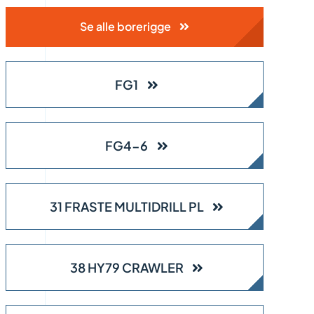
Se alle borerigge
FG1
FG4-6
31 FRASTE MULTIDRILL PL
38 HY79 CRAWLER