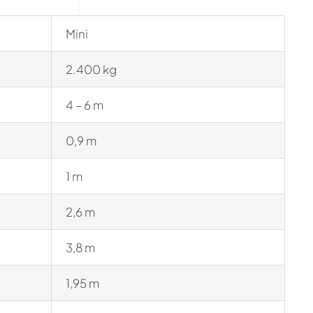
Mini
2.400 kg
4 – 6 m
0,9 m
1 m
2,6 m
3,8 m
1,95 m