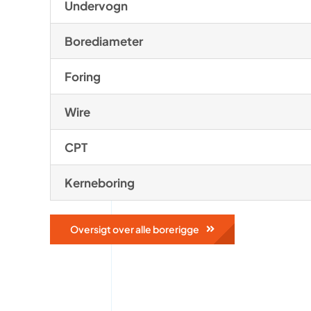
Undervogn
Borediameter
Foring
Wire
CPT
Kerneboring
Oversigt over alle borerigge