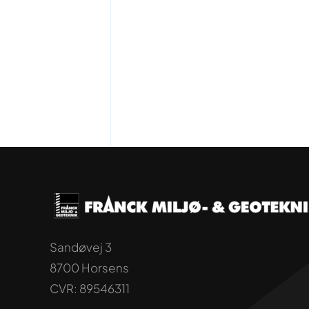
Sandøvej 3
8700 Horsens
CVR: 89546311