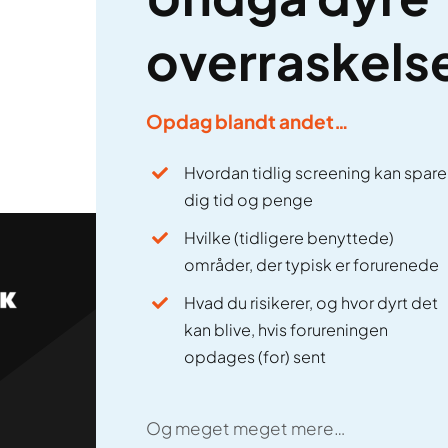
overraskels
Opdag blandt andet…
Hvordan tidlig screening kan spare
dig tid og penge
Hvilke (tidligere benyttede)
områder, der typisk er forurenede
Undgå dyre overraskel
Hvad du risikerer, og hvor dyrt det
kan blive, hvis forureningen
Download vores gratis guide
opdages (for) sent
Og meget meget mere…