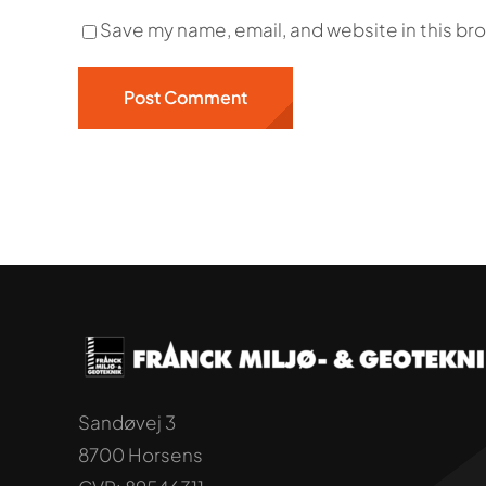
Save my name, email, and website in this br
Sandøvej 3
8700 Horsens