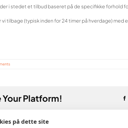
jder i stedet et tilbud baseret på de specifikke forhold fo
r vi tilbage (typisk inden for 24 timer på hverdage) med e
ments
 Your Platform!
ies på dette site