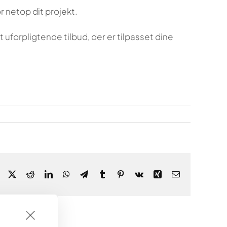
r netop dit projekt.
t uforpligtende tilbud, der er tilpasset dine
Facebook
X
Reddit
LinkedIn
WhatsApp
Telegram
Tumblr
Pinterest
Vk
Xing
Email