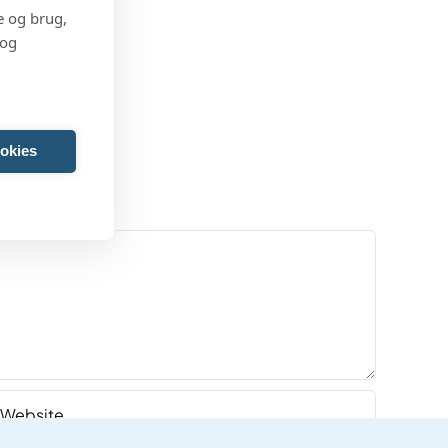
e og brug,
 og
okies