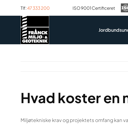
Skip
Tlf:
47 333 200
ISO 9001 Certificeret
to
content
Jordbundsun
Hvad koster en 
Miljøtekniske krav og projektets omfang kan var