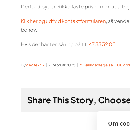
Derfor tilbyder vi ikke faste priser, men udarbe
Klik her og udfyld kontaktformularen
, så vende
behov.
Hvis det haster, så ring på tlf.
47 33 32 00
.
By
geoteknik
|
2. februar 2025
|
Miljøundersøgelse
|
0 Com
Share This Story, Choose
Om cook