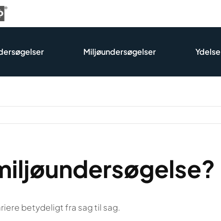
dersøgelser
Miljøundersøgelser
Ydelse
miljøundersøgelse?
iere betydeligt fra sag til sag.