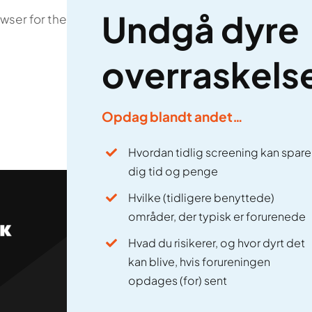
Undgå dyre
owser for the next time I comment.
overraskels
Opdag blandt andet…
Hvordan tidlig screening kan spare
dig tid og penge
Hvilke (tidligere benyttede)
områder, der typisk er forurenede
Undgå dyre overraskel
Hvad du risikerer, og hvor dyrt det
Download vores gratis guide
kan blive, hvis forureningen
opdages (for) sent