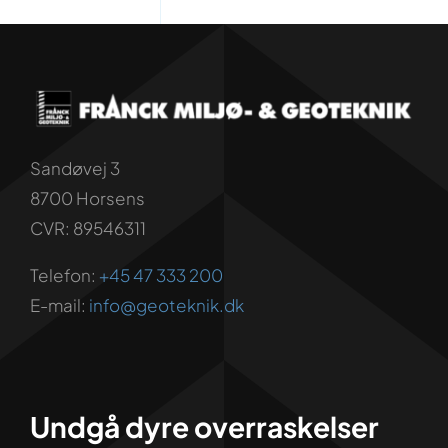
Sandøvej 3
8700 Horsens
CVR: 89546311
Telefon:
+45 47 333 200
E-mail:
info@geoteknik.dk
Undgå dyre overraskelser