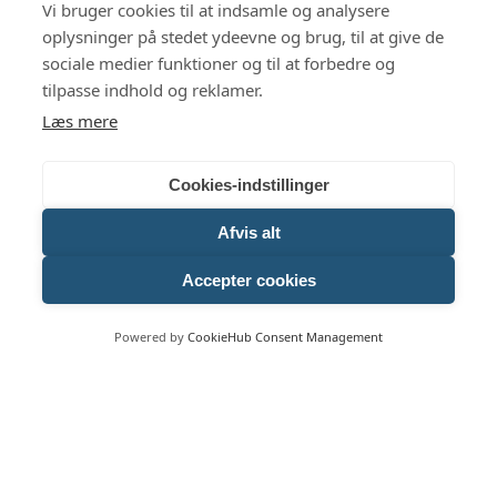
Vi bruger cookies til at indsamle og analysere
oplysninger på stedet ydeevne og brug, til at give de
Undgå dyre overraskelser
sociale medier funktioner og til at forbedre og
tilpasse indhold og reklamer.
Download vores gratis guide
Læs mere
Cookies-indstillinger
Afvis alt
Accepter cookies
Powered by
CookieHub Consent Management