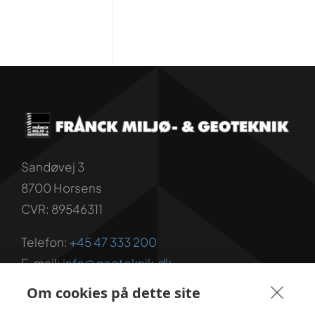
Sandøvej 3
8700 Horsens
CVR: 89546311
Telefon:
+45 47 333 200
E-mail:
info@geoteknik.dk
Om cookies på dette site