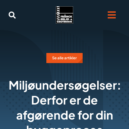
Skip
to
content
Se alle artikler
Miljøundersøgelser:
Derfor er de
afgørende for din