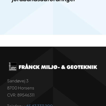
Sandøvej 3
8700 Horsens
CVR: 89546311
Telefon:
+45 47 333 200