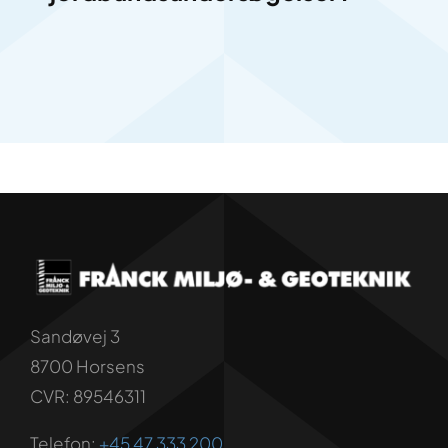
Sandøvej 3
8700 Horsens
CVR: 89546311
Telefon:
+45 47 333 200