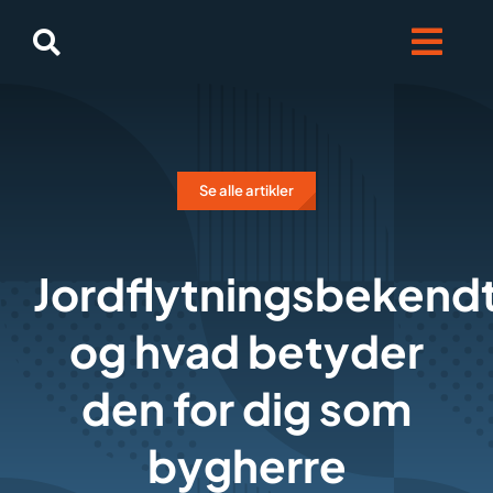
Skip
to
content
Se alle artikler
Jordflytningsbekend
og hvad betyder
den for dig som
bygherre