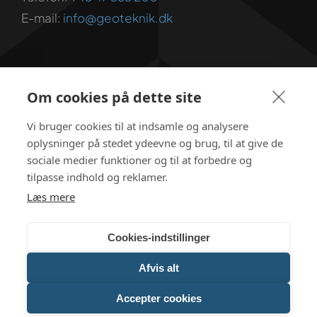
E-mail:
info@geoteknik.dk
Om cookies på dette site
Undgå dyre overraskelser
Vi bruger cookies til at indsamle og analysere
Download vores gratis guide
oplysninger på stedet ydeevne og brug, til at give de
sociale medier funktioner og til at forbedre og
tilpasse indhold og reklamer.
Læs mere
Cookies-indstillinger
Afvis alt
ISO 9001 Certificeret
Accepter cookies