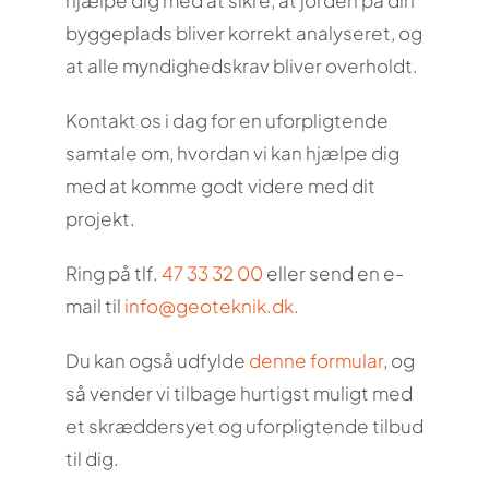
hjælpe dig med at sikre, at jorden på din
byggeplads bliver korrekt analyseret, og
at alle myndighedskrav bliver overholdt.
Kontakt os i dag for en uforpligtende
samtale om, hvordan vi kan hjælpe dig
med at komme godt videre med dit
projekt.
Ring på tlf.
47 33 32 00
eller send en e-
mail til
info@geoteknik.dk
.
Du kan også udfylde
denne formular
, og
så vender vi tilbage hurtigst muligt med
et skræddersyet og uforpligtende tilbud
til dig.